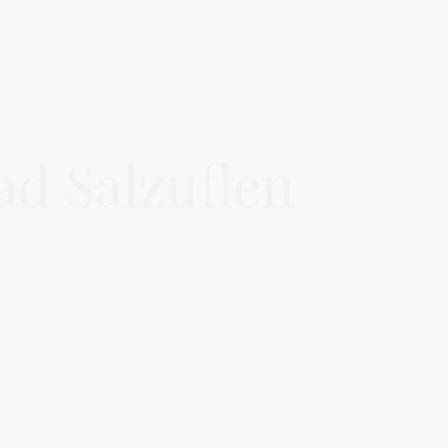
ad Salzuflen
ende medizinische Dienstleistungen.