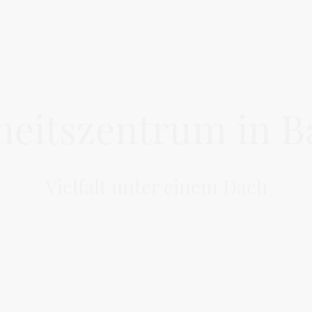
eitszentrum in B
Vielfalt unter einem Dach
isräume für Allgemein- und Fachärzte, sowie umfass
Jetzt mehr erfahren